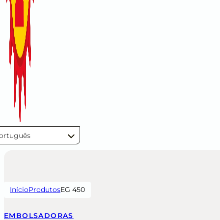
ortuguês
Início
Produtos
EG 450
EMBOLSADORAS